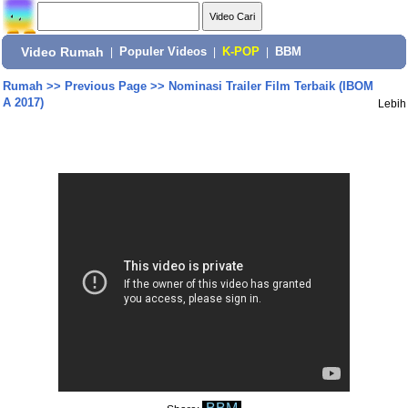
Video Rumah
|
Populer Videos
|
K-POP
|
BBM
Rumah
>>
Previous Page
>>
Nominasi Trailer Film Terbaik (IBOM
A 2017)
Lebih