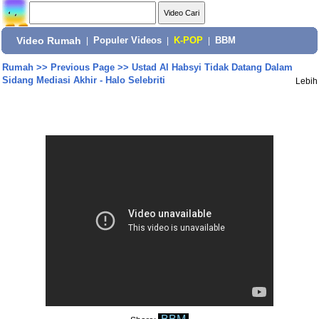
Video Rumah
|
Populer Videos
|
K-POP
|
BBM
Rumah
>>
Previous Page
>>
Ustad Al Habsyi Tidak Datang Dalam
Sidang Mediasi Akhir - Halo Selebriti
Lebih