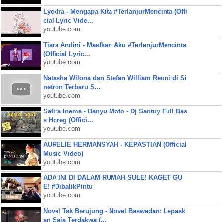
Lyodra - Mengapa Kita #TerlanjurMencinta (Offi
cial Lyric Vide...
youtube.com
Tiara Andini - Maafkan Aku #TerlanjurMencinta
(Official Lyric...
youtube.com
Natasha Wilona dan Stefan William Reuni di Si
netron Terbaru S...
youtube.com
Safira Inema - Banyu Moto - Dj Santuy Full Bas
s Horeg (Offici...
youtube.com
AURELIE HERMANSYAH - KEPASTIAN (Official
Music Video)
youtube.com
ADA INI DI DALAM RUMAH SULE! KAGET GU
E! #DibalikPintu
youtube.com
Novel Tak Berujung - Novel Baswedan: Lepask
an Saja Terdakwa (...