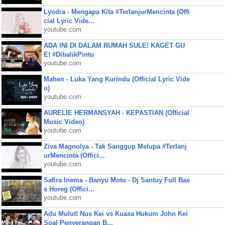
Lyodra - Mengapa Kita #TerlanjurMencinta (Offi
cial Lyric Vide...
youtube.com
ADA INI DI DALAM RUMAH SULE! KAGET GU
E! #DibalikPintu
youtube.com
Mahen - Luka Yang Kurindu (Official Lyric Vide
o)
youtube.com
AURELIE HERMANSYAH - KEPASTIAN (Official
Music Video)
youtube.com
Ziva Magnolya - Tak Sanggup Melupa #Terlanj
urMencinta (Offici...
youtube.com
Safira Inema - Banyu Moto - Dj Santuy Full Bas
s Horeg (Offici...
youtube.com
Adu Mulut! Nus Kei vs Kuasa Hukum John Kei
Soal Penyerangan B...