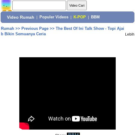
Video Rumah
|
Populer Videos
|
K-POP
|
BBM
Rumah
>>
Previous Page
>>
The Best Of Ini Talk Show - Topi Ajai
b Bikin Semuanya Ceria
Lebih