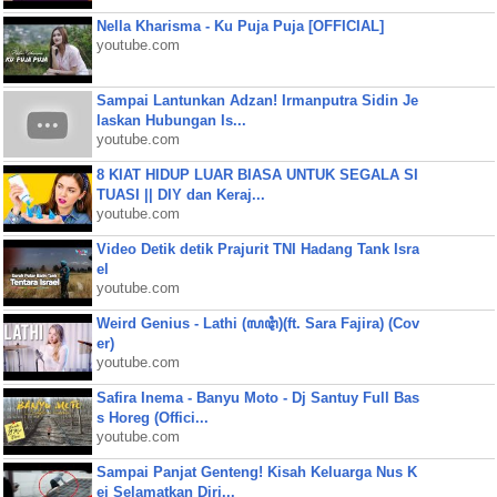
Nella Kharisma - Ku Puja Puja [OFFICIAL]
youtube.com
Sampai Lantunkan Adzan! Irmanputra Sidin Je
laskan Hubungan Is...
youtube.com
8 KIAT HIDUP LUAR BIASA UNTUK SEGALA SI
TUASI || DIY dan Keraj...
youtube.com
Video Detik detik Prajurit TNI Hadang Tank Isra
el
youtube.com
Weird Genius - Lathi (ꦭꦛꦶ)(ft. Sara Fajira) (Cov
er)
youtube.com
Safira Inema - Banyu Moto - Dj Santuy Full Bas
s Horeg (Offici...
youtube.com
Sampai Panjat Genteng! Kisah Keluarga Nus K
ei Selamatkan Diri...