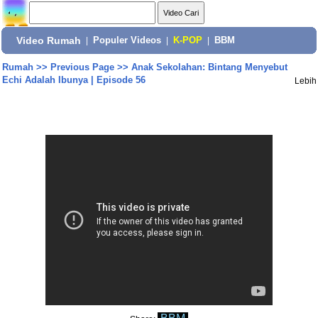
Video Rumah
|
Populer Videos
|
K-POP
|
BBM
Rumah
>>
Previous Page
>>
Anak Sekolahan: Bintang Menyebut
Echi Adalah Ibunya | Episode 56
Lebih