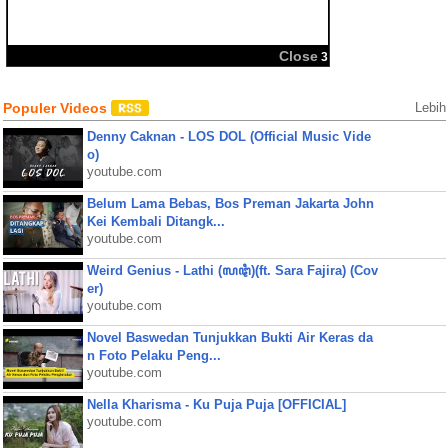
BBM
Share:
Close
3
Populer Videos
Lebih
Denny Caknan - LOS DOL (Official Music Vide
o)
youtube.com
Belum Lama Bebas, Bos Preman Jakarta John
Kei Kembali Ditangk...
youtube.com
Weird Genius - Lathi (ꦭꦛꦶ)(ft. Sara Fajira) (Cov
er)
youtube.com
Novel Baswedan Tunjukkan Bukti Air Keras da
n Foto Pelaku Peng...
youtube.com
Nella Kharisma - Ku Puja Puja [OFFICIAL]
youtube.com