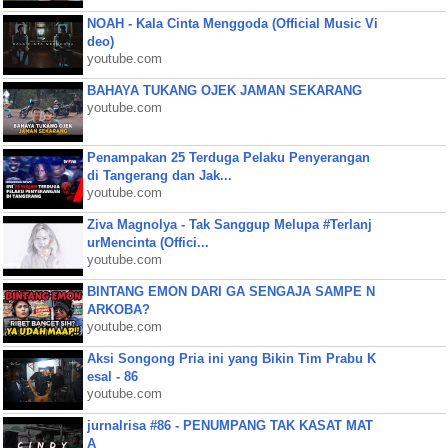
NOAH - Kala Cinta Menggoda (Official Music Vi
deo)
youtube.com
BAHAYA TUKANG OJEK JAMAN SEKARANG
youtube.com
Penampakan 25 Terduga Pelaku Penyerangan
di Tangerang dan Jak...
youtube.com
Ziva Magnolya - Tak Sanggup Melupa #Terlanj
urMencinta (Offici...
youtube.com
BINTANG EMON DARI GA SENGAJA SAMPE N
ARKOBA?
youtube.com
Aksi Songong Pria ini yang Bikin Tim Prabu K
esal - 86
youtube.com
jurnalrisa #86 - PENUMPANG TAK KASAT MAT
A