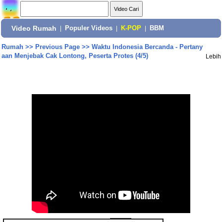
Video Rumah
|
Populer Videos
|
K-POP
|
BBM
Rumah
>>
Previous Page
>>
Waktu Indonesia Bercanda - Pertany
aan Menjebak Cak Lontong, Peserta Protes (4/5)
Lebih