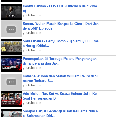
Denny Caknan - LOS DOL (Official Music Vide
o)
youtube.com
Serem, Wulan Marah Banget ke Gino | Dari Jen
dela SMP Episode ...
youtube.com
Safira Inema - Banyu Moto - Dj Santuy Full Bas
s Horeg (Offici...
youtube.com
Penampakan 25 Terduga Pelaku Penyerangan
di Tangerang dan Jak...
youtube.com
Natasha Wilona dan Stefan William Reuni di Si
netron Terbaru S...
youtube.com
Adu Mulut! Nus Kei vs Kuasa Hukum John Kei
Soal Penyerangan B...
youtube.com
Sampai Panjat Genteng! Kisah Keluarga Nus K
ei Selamatkan Diri...