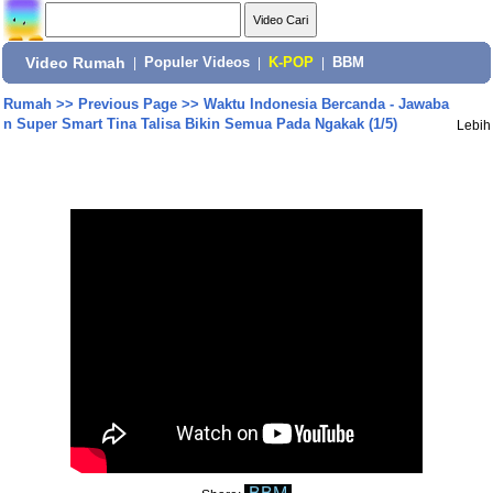
Video Rumah
|
Populer Videos
|
K-POP
|
BBM
Rumah
>>
Previous Page
>>
Waktu Indonesia Bercanda - Jawaba
n Super Smart Tina Talisa Bikin Semua Pada Ngakak (1/5)
Lebih