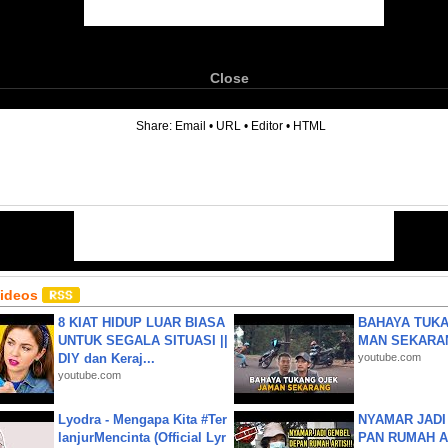
Close
6
Share:
Email
•
URL
•
Editor
•
HTML
Videos
8 KIAT HIDUP LUAR BIASA
BAHAYA TUKA
UNTUK SEGALA SITUASI ||
MAN SEKARA
DIY dan Keraj...
youtube.com
youtube.com
Lyodra - Mengapa Kita #Ter
NYAMAR JADI
lanjurMencinta (Official Lyr
PAN RUMAH A