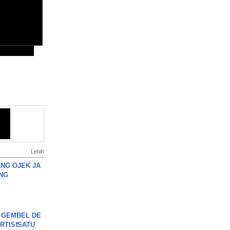
Lebih
NG OJEK JA
NG
 GEMBEL DE
RTIS❗SATU