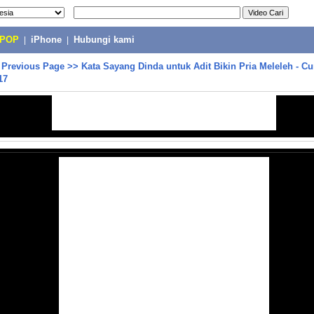
-POP
|
iPhone
|
Hubungi kami
>
Previous Page
>>
Kata Sayang Dinda untuk Adit Bikin Pria Meleleh - C
17