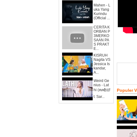
Mahen - L
uka Yang
Kurindu
(Official ...
CERITA K
ORBAN P
3MERKO
SAAN PA
S PRAKT
E...
KISRUH
Nagita VS
Jessica Is
kandar,
A...
Weird Ge
nius - Lat
hi (ꦭꦛꦶ)(f
Populer 
t. Sar...