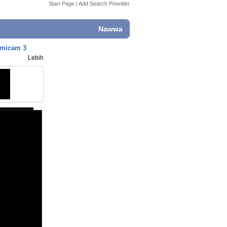
Start Page
|
Add Search Provider
Nawwa
umicam 3
Lebih