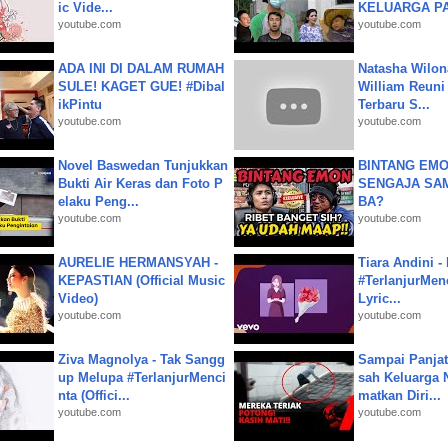
ic Vide...
KELUARGA P
youtube.com
youtube.com
ADA INI DI DALAM RUMAH
Natasha Wilon
SULE! KAGET GUE! #Dibal
William Reuni 
ikPintu
Terbaru S...
youtube.com
youtube.com
Novel Baswedan Tunjukkan
BINTANG EMO
Bukti Air Keras dan Foto P
SENGAJA SA
elaku Peng...
BA?
youtube.com
youtube.com
AURELIE HERMANSYAH -
Tiara Andini -
KEPASTIAN (Official Music
#TerlanjurMenc
Video)
Lyric...
youtube.com
youtube.com
Ziva Magnolya - Tak Sangg
Sampai Panjat
up Melupa #TerlanjurMenci
sah Keluarga 
nta (Offici...
matkan Diri...
youtube.com
youtube.com