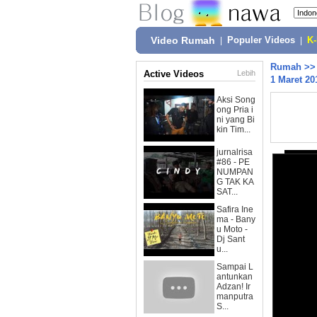
Video Rumah
|
Populer Videos
|
K
Rumah
>
Active Videos
Lebih
1 Maret 20
Aksi Song
ong Pria i
ni yang Bi
kin Tim...
jurnalrisa
#86 - PE
NUMPAN
G TAK KA
SAT...
Safira Ine
ma - Bany
u Moto -
Dj Sant
u...
Sampai L
antunkan
Adzan! Ir
manputra
S...