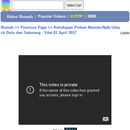
Video Rumah
|
Populer Videos
|
K-POP
|
BBM
Rumah
>>
Previous Page
>>
Kehidupan Pinkan Mambo-Nafa Urba
ch Dulu dan Sekarang - Silet 01 April 2017
Lebih