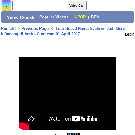
Video Rumah
|
Populer Videos
|
K-POP
|
BBM
Rumah
>>
Previous Page
>>
Luar Biasa! Nama Syahrini Jadi Mere
k Dagang di Arab - Cumicam 01 April 2017
Lebih