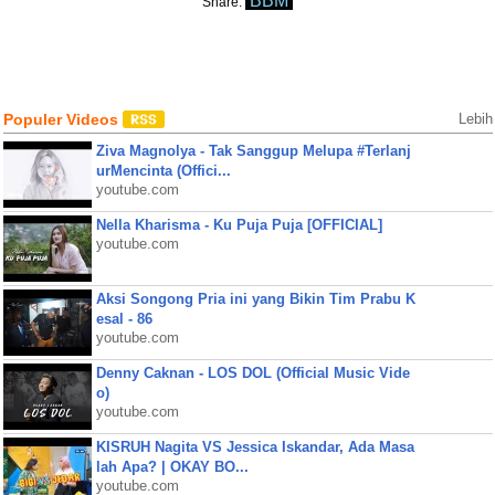
BBM
Share:
Populer Videos
Lebih
Ziva Magnolya - Tak Sanggup Melupa #Terlanj
urMencinta (Offici...
youtube.com
Nella Kharisma - Ku Puja Puja [OFFICIAL]
youtube.com
Aksi Songong Pria ini yang Bikin Tim Prabu K
esal - 86
youtube.com
Denny Caknan - LOS DOL (Official Music Vide
o)
youtube.com
KISRUH Nagita VS Jessica Iskandar, Ada Masa
lah Apa? | OKAY BO...
youtube.com