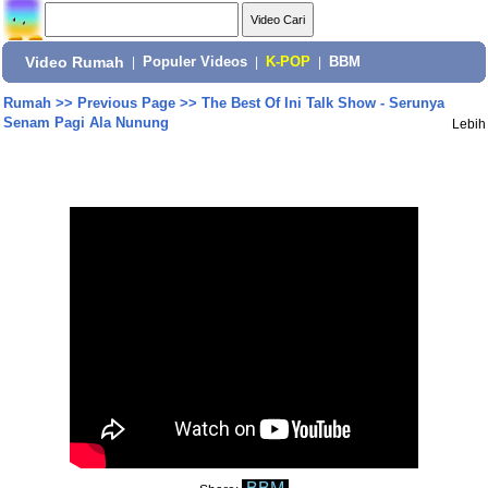
Video Rumah
|
Populer Videos
|
K-POP
|
BBM
Rumah
>>
Previous Page
>>
The Best Of Ini Talk Show - Serunya
Senam Pagi Ala Nunung
Lebih