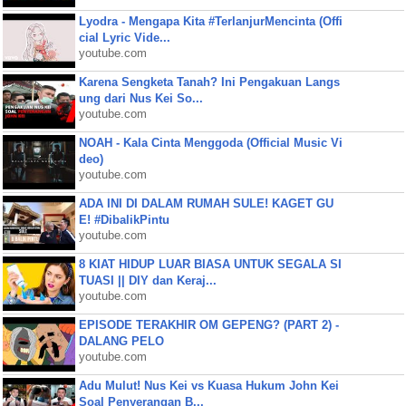
Lyodra - Mengapa Kita #TerlanjurMencinta (Offi
cial Lyric Vide...
youtube.com
Karena Sengketa Tanah? Ini Pengakuan Langs
ung dari Nus Kei So...
youtube.com
NOAH - Kala Cinta Menggoda (Official Music Vi
deo)
youtube.com
ADA INI DI DALAM RUMAH SULE! KAGET GU
E! #DibalikPintu
youtube.com
8 KIAT HIDUP LUAR BIASA UNTUK SEGALA SI
TUASI || DIY dan Keraj...
youtube.com
EPISODE TERAKHIR OM GEPENG? (PART 2) -
DALANG PELO
youtube.com
Adu Mulut! Nus Kei vs Kuasa Hukum John Kei
Soal Penyerangan B...