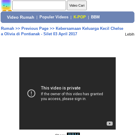
Video Rumah
|
Populer Videos
|
K-POP
|
BBM
Rumah
>>
Previous Page
>>
Kebersamaan Keluarga Kecil Chelse
a Olivia di Pontianak - Silet 03 April 2017
Lebih