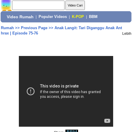
Video Rumah
|
Populer Videos
|
K-POP
|
BBM
Rumah
>>
Previous Page
>>
Anak Langit: Tari Diganggu Anak Ant
hrax | Episode 75-76
Lebih