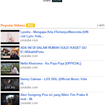
BBM
Share:
Populer Videos
Lebih
Lyodra - Mengapa Kita #TerlanjurMencinta (Offi
cial Lyric Vide...
youtube.com
ADA INI DI DALAM RUMAH SULE! KAGET GU
E! #DibalikPintu
youtube.com
Nella Kharisma - Ku Puja Puja [OFFICIAL]
youtube.com
Denny Caknan - LOS DOL (Official Music Vide
o)
youtube.com
Aksi Songong Pria ini yang Bikin Tim Prabu K
esal - 86
youtube.com