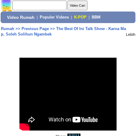
Video Rumah
|
Populer Videos
|
K-POP
|
BBM
Rumah
>>
Previous Page
>>
The Best Of Ini Talk Show - Karna Ma
p, Soleh Solihun Ngambek
Lebih