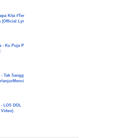
apa Kita #Ter
(Official Lyr
a - Ku Puja P
]
 - Tak Sangg
rlanjurMenci
 - LOS DOL
c Video)