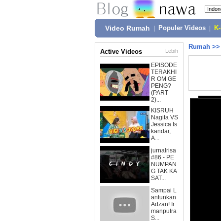
Video Rumah
|
Populer Videos
|
K
Rumah
>
Active Videos
Lebih
EPISODE
TERAKHI
R OM GE
PENG?
(PART
2)...
KISRUH
Nagita VS
Jessica Is
kandar,
A...
jurnalrisa
#86 - PE
NUMPAN
G TAK KA
SAT...
Sampai L
antunkan
Adzan! Ir
manputra
S...