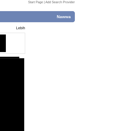
Start Page
|
Add Search Provider
Nawwa
Lebih