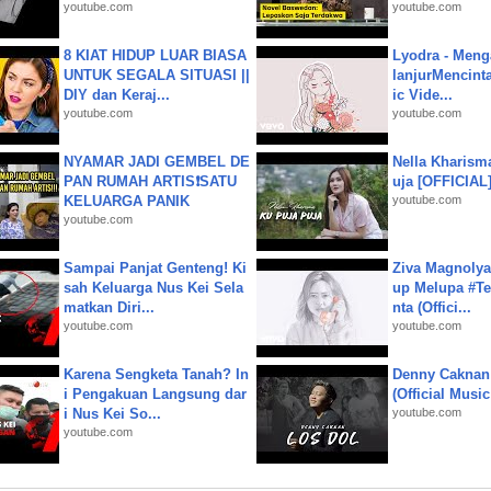
youtube.com
youtube.com
8 KIAT HIDUP LUAR BIASA
Lyodra - Meng
UNTUK SEGALA SITUASI ||
lanjurMencinta 
DIY dan Keraj...
ic Vide...
youtube.com
youtube.com
NYAMAR JADI GEMBEL DE
Nella Kharism
PAN RUMAH ARTIS❗SATU
uja [OFFICIAL
KELUARGA PANIK
youtube.com
youtube.com
Sampai Panjat Genteng! Ki
Ziva Magnolya
sah Keluarga Nus Kei Sela
up Melupa #Te
matkan Diri...
nta (Offici...
youtube.com
youtube.com
Karena Sengketa Tanah? In
Denny Caknan
i Pengakuan Langsung dar
(Official Musi
i Nus Kei So...
youtube.com
youtube.com