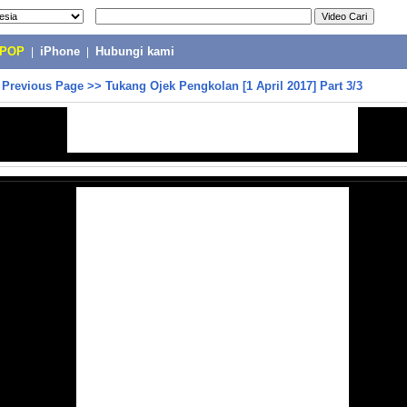
-POP
|
iPhone
|
Hubungi kami
>
Previous Page
>>
Tukang Ojek Pengkolan [1 April 2017] Part 3/3