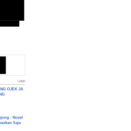
Lebih
NG OJEK JA
NG
ujung - Novel
paskan Saja