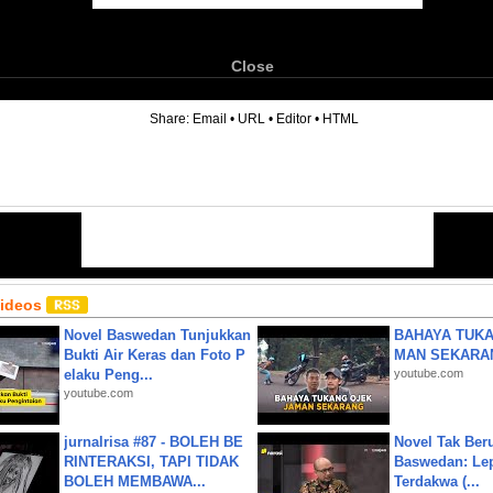
Close
6
Share:
Email
•
URL
•
Editor
•
HTML
Videos
Novel Baswedan Tunjukkan
BAHAYA TUKA
Bukti Air Keras dan Foto P
MAN SEKARA
elaku Peng...
youtube.com
youtube.com
jurnalrisa #87 - BOLEH BE
Novel Tak Ber
RINTERAKSI, TAPI TIDAK
Baswedan: Le
BOLEH MEMBAWA...
Terdakwa (...