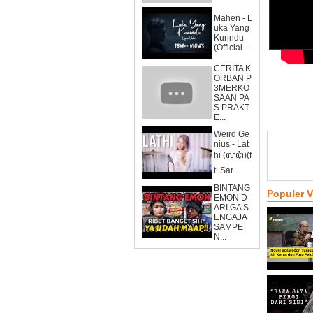
Mahen - L
uka Yang
Kurindu
(Official ...
CERITA K
ORBAN P
3MERKO
SAAN PA
S PRAKT
E...
Weird Ge
nius - Lat
hi (ꦭꦛꦶ)(f
t. Sar...
BINTANG
Populer 
EMON D
ARI GA S
ENGAJA
SAMPE
N...