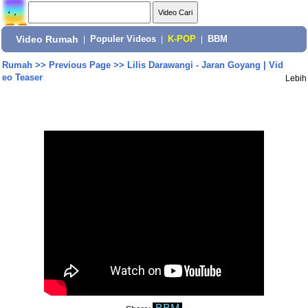
Video Rumah
|
Populer Videos
|
K-POP
|
BBM
Rumah
>>
Previous Page
>>
Lilis Darawangi - Jaran Goyang | Vid
eo Teaser
Lebih