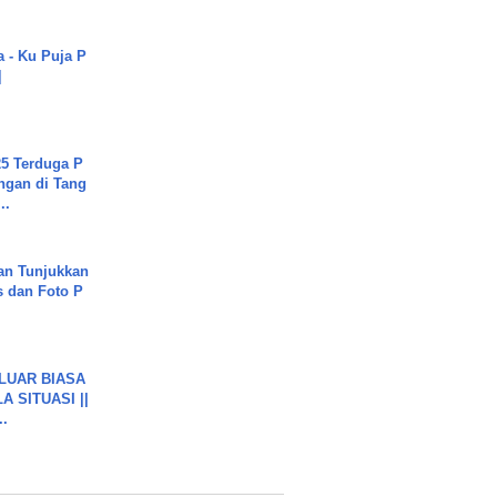
a - Ku Puja P
]
5 Terduga P
ngan di Tang
..
an Tunjukkan
s dan Foto P
 LUAR BIASA
 SITUASI ||
..