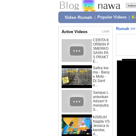
Video Rumah
|
Populer Videos
|
K
Rumah
>
Active Videos
Lebih
CERITA K
ORBAN P
3MERKO
SAAN PA
S PRAKT
E...
Safira Ine
ma - Bany
u Moto -
Dj Sant
u...
Sampai L
antunkan
Adzan! Ir
manputra
S...
KISRUH
Nagita VS
Jessica Is
kandar,
A...