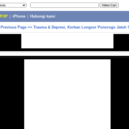
-POP
|
iPhone
|
Hubungi kami
>
Previous Page
>>
Trauma & Depresi, Korban Longsor Ponorogo Jatuh S