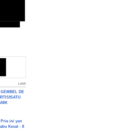
Lebih
 GEMBEL DE
RTIS❗SATU
ANIK
Pria ini yan
abu Kesal - 8