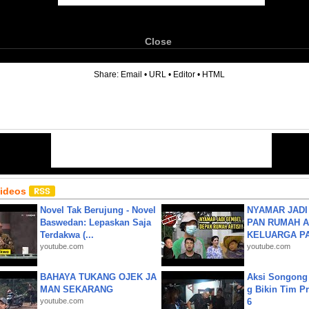
Close
6
Share:
Email
•
URL
•
Editor
•
HTML
Videos
Novel Tak Berujung - Novel
NYAMAR JADI
Baswedan: Lepaskan Saja
PAN RUMAH A
Terdakwa (...
KELUARGA P
youtube.com
youtube.com
BAHAYA TUKANG OJEK JA
Aksi Songong 
MAN SEKARANG
g Bikin Tim Pr
youtube.com
6