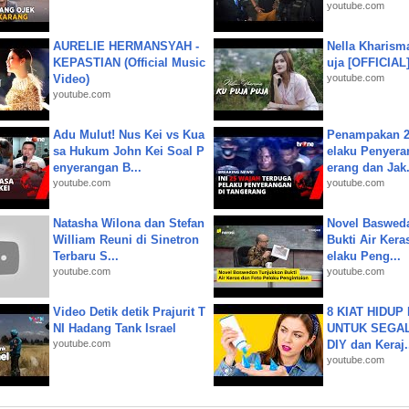
youtube.com
AURELIE HERMANSYAH -
Nella Kharism
KEPASTIAN (Official Music
uja [OFFICIAL
Video)
youtube.com
youtube.com
Adu Mulut! Nus Kei vs Kua
Penampakan 2
sa Hukum John Kei Soal P
elaku Penyera
enyerangan B...
erang dan Jak.
youtube.com
youtube.com
Natasha Wilona dan Stefan
Novel Baswed
William Reuni di Sinetron
Bukti Air Kera
Terbaru S...
elaku Peng...
youtube.com
youtube.com
Video Detik detik Prajurit T
8 KIAT HIDUP
NI Hadang Tank Israel
UNTUK SEGALA
youtube.com
DIY dan Keraj.
youtube.com