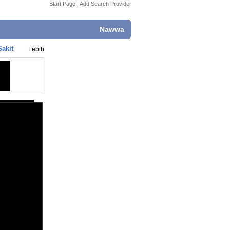
Start Page
|
Add Search Provider
Nawwa
akit
Lebih