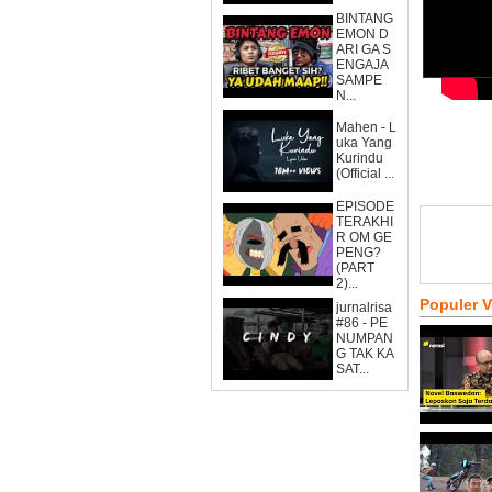
BINTANG
EMON D
ARI GA S
ENGAJA
SAMPE
N...
Mahen - L
uka Yang
Kurindu
(Official ...
EPISODE
TERAKHI
R OM GE
PENG?
(PART
2)...
Populer 
jurnalrisa
#86 - PE
NUMPAN
G TAK KA
SAT...