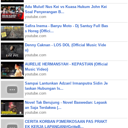
Adu Mulut! Nus Kei vs Kuasa Hukum John Kei
Soal Penyerangan B...
youtube.com
Safira Inema - Banyu Moto - Dj Santuy Full Bas
s Horeg (Offici...
youtube.com
Denny Caknan - LOS DOL (Official Music Vide
o)
youtube.com
AURELIE HERMANSYAH - KEPASTIAN (Official
Music Video)
youtube.com
Sampai Lantunkan Adzan! Irmanputra Sidin Je
laskan Hubungan Is...
youtube.com
Novel Tak Berujung - Novel Baswedan: Lepask
an Saja Terdakwa (...
youtube.com
CERITA KORBAN P3MERKOSAAN PAS PRAKT
EK KERJA LAPANGAN|#GritteB...