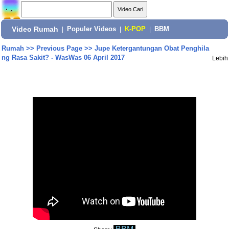
Video Rumah
|
Populer Videos
|
K-POP
|
BBM
Rumah
>>
Previous Page
>>
Jupe Ketergantungan Obat Penghila
ng Rasa Sakit? - WasWas 06 April 2017
Lebih