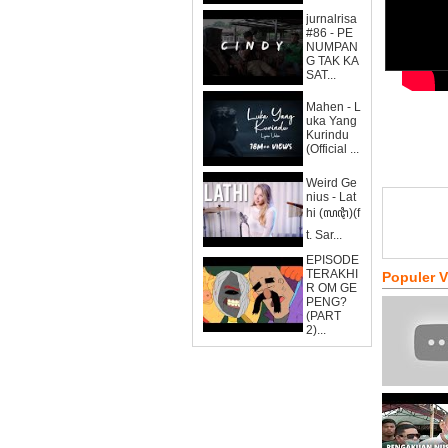
jurnalrisa
#86 - PE
NUMPAN
G TAK KA
SAT...
Mahen - L
uka Yang
Kurindu
(Official ...
Weird Ge
nius - Lat
hi (ꦭꦛꦶ)(f
t. Sar...
EPISODE
TERAKHI
Populer 
R OM GE
PENG?
(PART
2)...