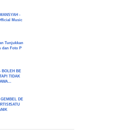
MANSYAH -
ficial Music
an Tunjukkan
s dan Foto P
7 - BOLEH BE
TAPI TIDAK
WA...
 GEMBEL DE
RTIS❗SATU
ANIK