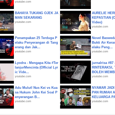
youtube.com
BAHAYA TUKANG OJEK JA
AURELIE HER
MAN SEKARANG
KEPASTIAN (Of
youtube.com
Video)
youtube.com
Penampakan 25 Terduga P
Novel Baswed
elaku Penyerangan di Tang
Bukti Air Kera
erang dan Jak...
elaku Peng...
youtube.com
youtube.com
Lyodra - Mengapa Kita #Ter
jurnalrisa #8
lanjurMencinta (Official Lyr
RINTERAKSI, 
ic Vide...
BOLEH MEMBA
youtube.com
youtube.com
Adu Mulut! Nus Kei vs Kua
NYAMAR JADI
sa Hukum John Kei Soal P
PAN RUMAH A
enyerangan B...
KELUARGA P
youtube.com
youtube.com