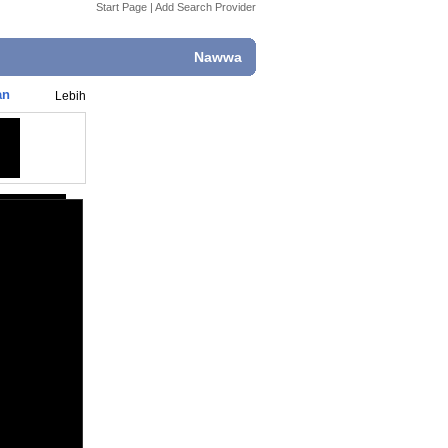
Start Page
|
Add Search Provider
Nawwa
an
Lebih