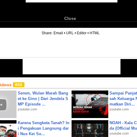
Close
6
Share:
Email
•
URL
•
Editor
•
HTML
Videos
Serem, Wulan Marah Bang
Sampai Panjat
et ke Gino | Dari Jendela S
sah Keluarga 
MP Episode ...
matkan Diri...
youtube.com
youtube.com
Karena Sengketa Tanah? In
NOAH - Kala C
i Pengakuan Langsung dar
da (Official M
i Nus Kei So...
youtube.com