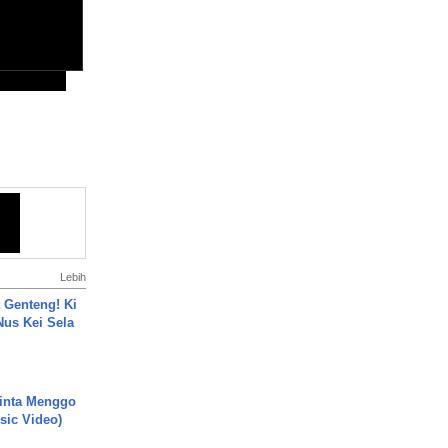
Lebih
 Genteng! Ki
Nus Kei Sela
inta Menggo
usic Video)