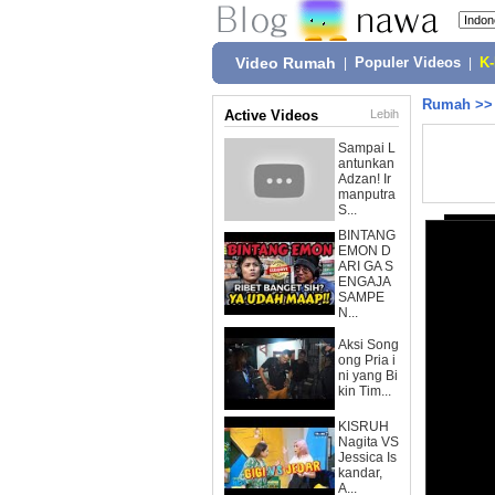
Video Rumah
|
Populer Videos
|
K
Rumah
>
Active Videos
Lebih
Sampai L
antunkan
Adzan! Ir
manputra
S...
BINTANG
EMON D
ARI GA S
ENGAJA
SAMPE
N...
Aksi Song
ong Pria i
ni yang Bi
kin Tim...
KISRUH
Nagita VS
Jessica Is
kandar,
A...