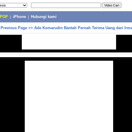
-POP
|
iPhone
|
Hubungi kami
>
Previous Page
>>
Ade Komarudin Bantah Pernah Terima Uang dari Irm