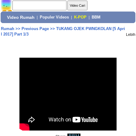
Video Rumah
|
Populer Videos
|
K-POP
|
BBM
Rumah
>>
Previous Page
>>
TUKANG OJEK PWNGKOLAN [5 Apri
l 2017] Part 1/3
Lebih