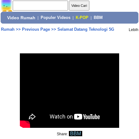
Video Rumah
|
Populer Videos
|
K-POP
|
BBM
Rumah
>>
Previous Page
>>
Selamat Datang Teknologi 5G
Lebih
BBM
Share: