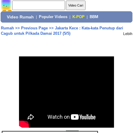
Video Rumah
|
Populer Videos
|
K-POP
|
BBM
Rumah
>>
Previous Page
>>
Jakarta Kece : Kata-kata Penutup dari
Cagub untuk Pilkada Damai 2017 (5/5)
Lebih