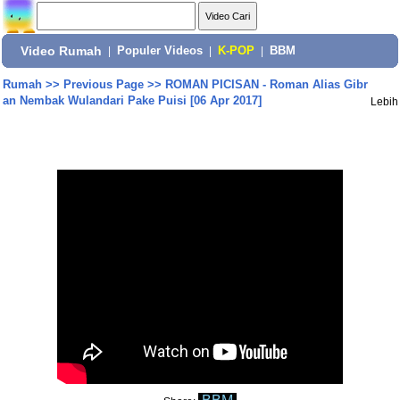
Video Rumah
|
Populer Videos
|
K-POP
|
BBM
Rumah
>>
Previous Page
>>
ROMAN PICISAN - Roman Alias Gibr
an Nembak Wulandari Pake Puisi [06 Apr 2017]
Lebih