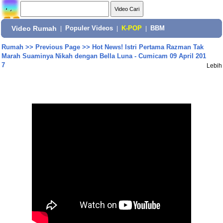
Video Rumah
|
Populer Videos
|
K-POP
|
BBM
Rumah
>>
Previous Page
>>
Hot News! Istri Pertama Razman Tak
Marah Suaminya Nikah dengan Bella Luna - Cumicam 09 April 201
7
Lebih