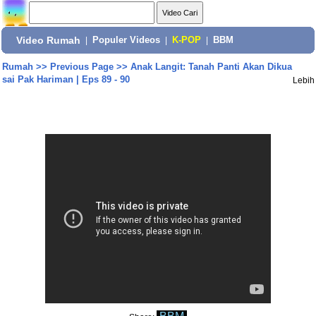
Video Rumah
|
Populer Videos
|
K-POP
|
BBM
Rumah
>>
Previous Page
>>
Anak Langit: Tanah Panti Akan Dikua
sai Pak Hariman | Eps 89 - 90
Lebih