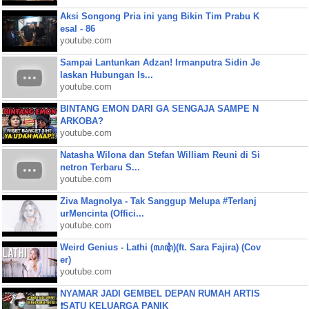
Aksi Songong Pria ini yang Bikin Tim Prabu K
esal - 86
youtube.com
Sampai Lantunkan Adzan! Irmanputra Sidin Je
laskan Hubungan Is...
youtube.com
BINTANG EMON DARI GA SENGAJA SAMPE N
ARKOBA?
youtube.com
Natasha Wilona dan Stefan William Reuni di Si
netron Terbaru S...
youtube.com
Ziva Magnolya - Tak Sanggup Melupa #Terlanj
urMencinta (Offici...
youtube.com
Weird Genius - Lathi (ꦭꦛꦶ)(ft. Sara Fajira) (Cov
er)
youtube.com
NYAMAR JADI GEMBEL DEPAN RUMAH ARTIS
❗SATU KELUARGA PANIK