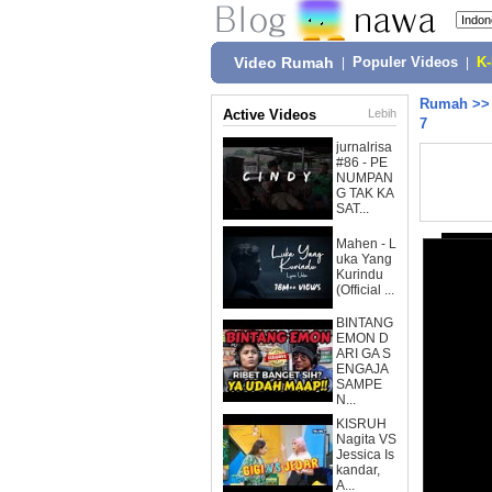
Video Rumah
|
Populer Videos
|
K
Rumah
>
Active Videos
Lebih
7
jurnalrisa
#86 - PE
NUMPAN
G TAK KA
SAT...
Mahen - L
uka Yang
Kurindu
(Official ...
BINTANG
EMON D
ARI GA S
ENGAJA
SAMPE
N...
KISRUH
Nagita VS
Jessica Is
kandar,
A...