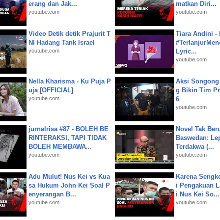
erang dan Jak...
matkan Diri...
youtube.com
youtube.com
Video Detik detik Prajurit T
Tiara Andini -
NI Hadang Tank Israel
#TerlanjurMenc
youtube.com
Lyric...
youtube.com
Nella Kharisma - Ku Puja P
Aksi Songong 
uja [OFFICIAL]
g Bikin Tim Pr
youtube.com
6
youtube.com
jurnalrisa #87 - BOLEH BE
Novel Tak Ber
RINTERAKSI, TAPI TIDAK
Baswedan: Le
BOLEH MEMBAWA...
Terdakwa (...
youtube.com
youtube.com
Adu Mulut! Nus Kei vs Kua
Karena Sengke
sa Hukum John Kei Soal P
i Pengakuan 
enyerangan B...
i Nus Kei So...
youtube.com
youtube.com