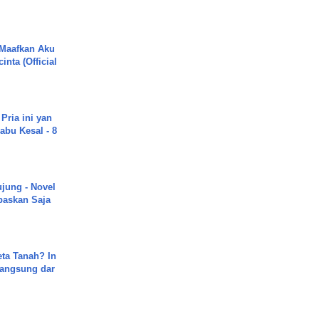
 Maafkan Aku
inta (Official
Pria ini yan
abu Kesal - 8
ujung - Novel
paskan Saja
ta Tanah? In
Langsung dar