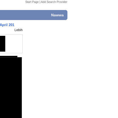
Start Page
|
Add Search Provider
Nawwa
April 201
Lebih