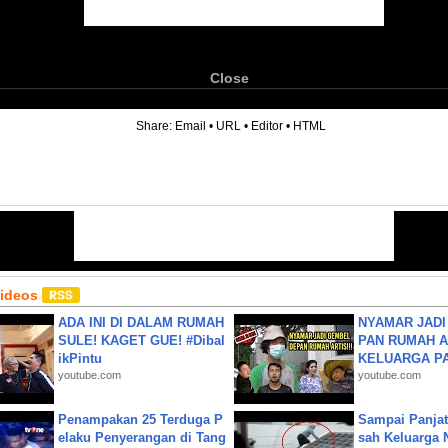
Close
6
Share:
Email
•
URL
•
Editor
•
HTML
Videos
ADA INI DI DALAM RUMAH
NYAMAR JADI
SULE! KAGET GUE! #Dibal
PAN RUMAH A
ikPintu
KELUARGA P
youtube.com
youtube.com
Penampakan 25 Terduga P
Sampai Panjat
elaku Penyerangan di Tang
sah Keluarga 