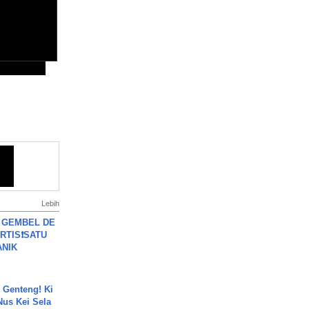
Lebih
 GEMBEL DE
RTIS❗SATU
ANIK
 Genteng! Ki
Nus Kei Sela