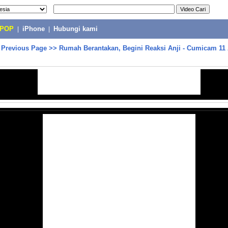
-POP
|
iPhone
|
Hubungi kami
>
Previous Page
>>
Rumah Berantakan, Begini Reaksi Anji - Cumicam 11 