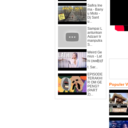
Safira Ine
ma - Bany
u Moto -
Dj Sant
u...
Sampai L
antunkan
Adzan! Ir
manputra
S...
Weird Ge
nius - Lat
hi (ꦭꦛꦶ)(f
t. Sar...
EPISODE
TERAKHI
R OM GE
Populer 
PENG?
(PART
2)...