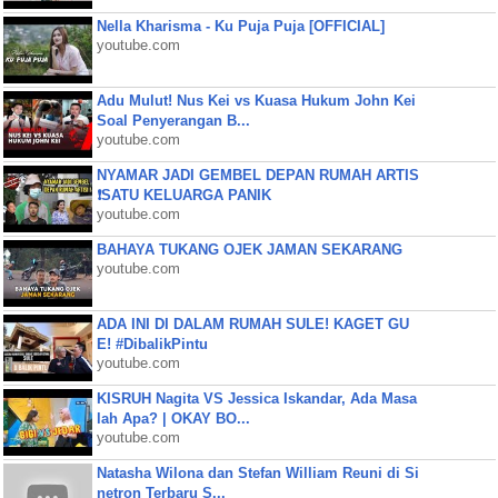
Nella Kharisma - Ku Puja Puja [OFFICIAL]
youtube.com
Adu Mulut! Nus Kei vs Kuasa Hukum John Kei
Soal Penyerangan B...
youtube.com
NYAMAR JADI GEMBEL DEPAN RUMAH ARTIS
❗SATU KELUARGA PANIK
youtube.com
BAHAYA TUKANG OJEK JAMAN SEKARANG
youtube.com
ADA INI DI DALAM RUMAH SULE! KAGET GU
E! #DibalikPintu
youtube.com
KISRUH Nagita VS Jessica Iskandar, Ada Masa
lah Apa? | OKAY BO...
youtube.com
Natasha Wilona dan Stefan William Reuni di Si
netron Terbaru S...