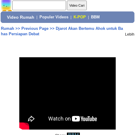
Video Rumah
|
Populer Videos
|
K-POP
|
BBM
Rumah
>>
Previous Page
>>
Djarot Akan Bertemu Ahok untuk Ba
has Persiapan Debat
Lebih