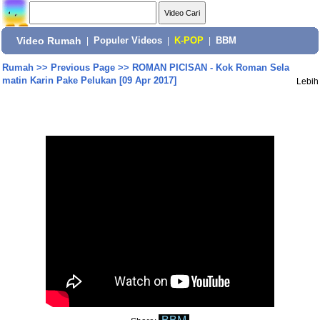
Video Rumah
|
Populer Videos
|
K-POP
|
BBM
Rumah
>>
Previous Page
>>
ROMAN PICISAN - Kok Roman Sela
matin Karin Pake Pelukan [09 Apr 2017]
Lebih