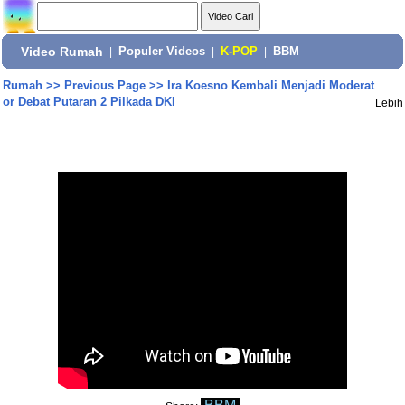
Video Rumah
|
Populer Videos
|
K-POP
|
BBM
Rumah
>>
Previous Page
>>
Ira Koesno Kembali Menjadi Moderat
or Debat Putaran 2 Pilkada DKI
Lebih