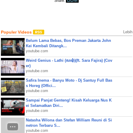
BBM
Share:
Populer Videos
Lebih
Belum Lama Bebas, Bos Preman Jakarta John
Kei Kembali Ditangk...
youtube.com
Weird Genius - Lathi (ꦭꦛꦶ)(ft. Sara Fajira) (Cov
er)
youtube.com
Safira Inema - Banyu Moto - Dj Santuy Full Bas
s Horeg (Offici...
youtube.com
Sampai Panjat Genteng! Kisah Keluarga Nus K
ei Selamatkan Diri...
youtube.com
Natasha Wilona dan Stefan William Reuni di Si
netron Terbaru S...
youtube.com