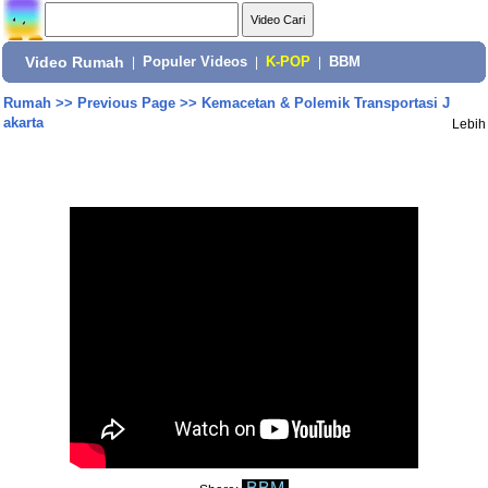
Video Rumah
|
Populer Videos
|
K-POP
|
BBM
Rumah
>>
Previous Page
>>
Kemacetan & Polemik Transportasi J
akarta
Lebih