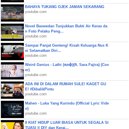
BAHAYA TUKANG OJEK JAMAN SEKARANG
youtube.com
Novel Baswedan Tunjukkan Bukti Air Keras da
n Foto Pelaku Peng...
youtube.com
Sampai Panjat Genteng! Kisah Keluarga Nus K
ei Selamatkan Diri...
youtube.com
Weird Genius - Lathi (ꦭꦛꦶ)(ft. Sara Fajira) (Cov
er)
youtube.com
ADA INI DI DALAM RUMAH SULE! KAGET GU
E! #DibalikPintu
youtube.com
Mahen - Luka Yang Kurindu (Official Lyric Vide
o)
youtube.com
8 KIAT HIDUP LUAR BIASA UNTUK SEGALA SI
TUASI || DIY dan Keraj...