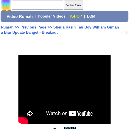
Video Rumah
|
Populer Videos
|
K-POP
|
BBM
Rumah
>>
Previous Page
>>
Sheila Kasih Tau Boy William Giman
a Biar Update Banget - Breakout
Lebih