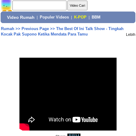
Video Rumah
|
Populer Videos
|
K-POP
|
BBM
Rumah
>>
Previous Page
>>
The Best Of Ini Talk Show - Tingkah
Kocak Pak Supono Ketika Mendata Para Tamu
Lebih