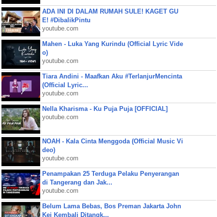
ADA INI DI DALAM RUMAH SULE! KAGET GU
E! #DibalikPintu
youtube.com
Mahen - Luka Yang Kurindu (Official Lyric Vide
o)
youtube.com
Tiara Andini - Maafkan Aku #TerlanjurMencinta
(Official Lyric...
youtube.com
Nella Kharisma - Ku Puja Puja [OFFICIAL]
youtube.com
NOAH - Kala Cinta Menggoda (Official Music Vi
deo)
youtube.com
Penampakan 25 Terduga Pelaku Penyerangan
di Tangerang dan Jak...
youtube.com
Belum Lama Bebas, Bos Preman Jakarta John
Kei Kembali Ditangk...