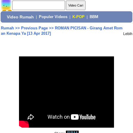
Video Rumah
|
Populer Videos
|
K-POP
|
BBM
Rumah
>>
Previous Page
>>
ROMAN PICISAN - Girang Amet Rom
an Kenapa Ya [13 Apr 2017]
Lebih