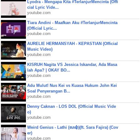
Lyodra - Mengapa Kita #TerlanjurMencinta (Offi
cial Lyric Vide...
youtube.com
Tiara Andini - Maafkan Aku #TerlanjurMencinta
(Official Lyric...
youtube.com
AURELIE HERMANSYAH - KEPASTIAN (Official
Music Video)
youtube.com
KISRUH Nagita VS Jessica Iskandar, Ada Masa
lah Apa? | OKAY BO...
youtube.com
Adu Mulut! Nus Kei vs Kuasa Hukum John Kei
Soal Penyerangan B...
youtube.com
Denny Caknan - LOS DOL (Official Music Vide
o)
youtube.com
Weird Genius - Lathi (ꦭꦛꦶ)(ft. Sara Fajira) (Cov
er)
youtube.com