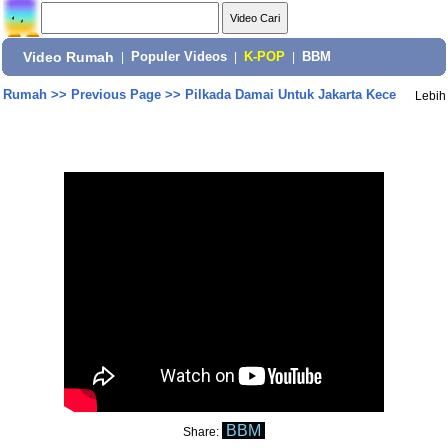
Video Rumah
|
Populer Videos
|
K-POP
|
BBM
Rumah
>>
Previous Page
>>
Pilkada Damai Untuk Jakarta Kece
Lebih
BBM
Share: