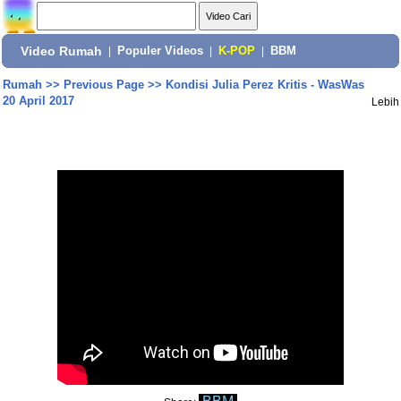
Video Rumah
|
Populer Videos
|
K-POP
|
BBM
Rumah
>>
Previous Page
>>
Kondisi Julia Perez Kritis - WasWas
20 April 2017
Lebih