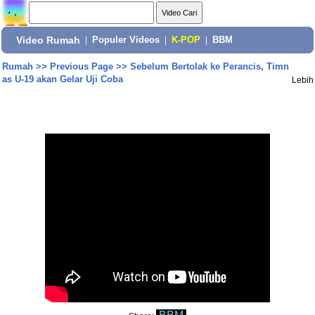
Video Rumah
|
Populer Videos
|
K-POP
|
BBM
Rumah
>>
Previous Page
>>
Sebelum Bertolak ke Perancis, Timn
as U-19 akan Gelar Uji Coba
Lebih