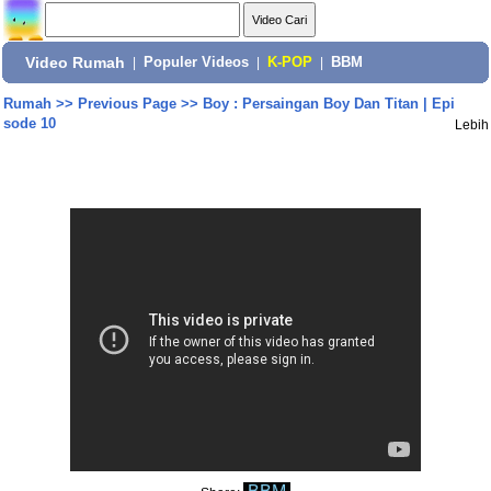
Video Rumah
|
Populer Videos
|
K-POP
|
BBM
Rumah
>>
Previous Page
>>
Boy : Persaingan Boy Dan Titan | Epi
sode 10
Lebih