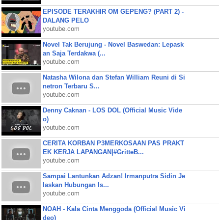
EPISODE TERAKHIR OM GEPENG? (PART 2) -
DALANG PELO
youtube.com
Novel Tak Berujung - Novel Baswedan: Lepask
an Saja Terdakwa (...
youtube.com
Natasha Wilona dan Stefan William Reuni di Si
netron Terbaru S...
youtube.com
Denny Caknan - LOS DOL (Official Music Vide
o)
youtube.com
CERITA KORBAN P3MERKOSAAN PAS PRAKT
EK KERJA LAPANGAN|#GritteB...
youtube.com
Sampai Lantunkan Adzan! Irmanputra Sidin Je
laskan Hubungan Is...
youtube.com
NOAH - Kala Cinta Menggoda (Official Music Vi
deo)