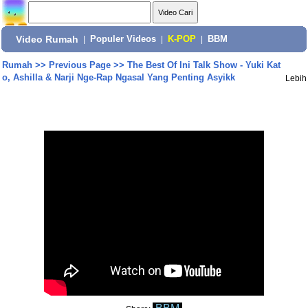
Video Rumah
|
Populer Videos
|
K-POP
|
BBM
Rumah
>>
Previous Page
>>
The Best Of Ini Talk Show - Yuki Kat
o, Ashilla & Narji Nge-Rap Ngasal Yang Penting Asyikk
Lebih