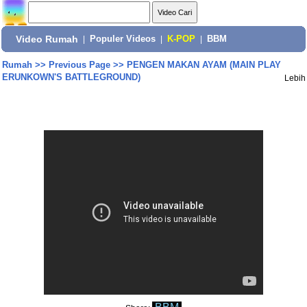
Video Rumah
|
Populer Videos
|
K-POP
|
BBM
Rumah
>>
Previous Page
>>
PENGEN MAKAN AYAM (MAIN PLAY
ERUNKOWN'S BATTLEGROUND)
Lebih