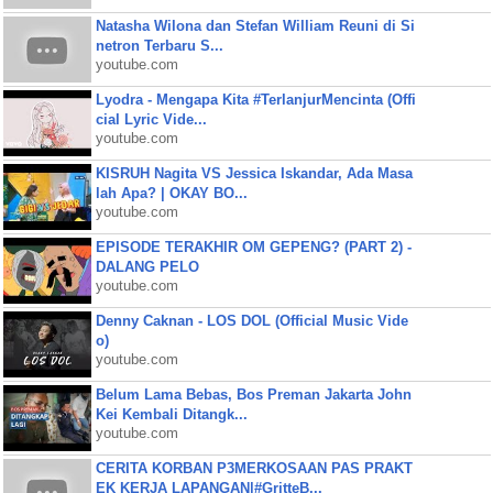
Natasha Wilona dan Stefan William Reuni di Si
netron Terbaru S...
youtube.com
Lyodra - Mengapa Kita #TerlanjurMencinta (Offi
cial Lyric Vide...
youtube.com
KISRUH Nagita VS Jessica Iskandar, Ada Masa
lah Apa? | OKAY BO...
youtube.com
EPISODE TERAKHIR OM GEPENG? (PART 2) -
DALANG PELO
youtube.com
Denny Caknan - LOS DOL (Official Music Vide
o)
youtube.com
Belum Lama Bebas, Bos Preman Jakarta John
Kei Kembali Ditangk...
youtube.com
CERITA KORBAN P3MERKOSAAN PAS PRAKT
EK KERJA LAPANGAN|#GritteB...