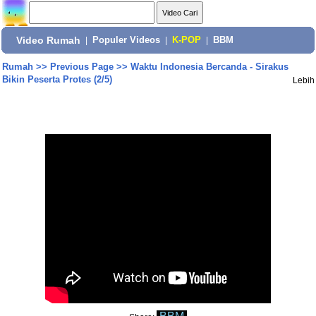
Video Rumah
|
Populer Videos
|
K-POP
|
BBM
Rumah
>>
Previous Page
>>
Waktu Indonesia Bercanda - Sirakus
Bikin Peserta Protes (2/5)
Lebih