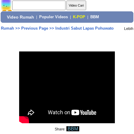
Video Rumah
|
Populer Videos
|
K-POP
|
BBM
Rumah
>>
Previous Page
>>
Industri Sabut Lapas Pohuwato
Lebih
BBM
Share: