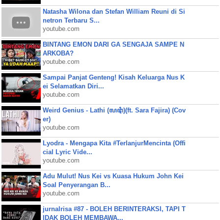
Natasha Wilona dan Stefan William Reuni di Si
netron Terbaru S...
youtube.com
BINTANG EMON DARI GA SENGAJA SAMPE N
ARKOBA?
youtube.com
Sampai Panjat Genteng! Kisah Keluarga Nus K
ei Selamatkan Diri...
youtube.com
Weird Genius - Lathi (ꦭꦛꦶ)(ft. Sara Fajira) (Cov
er)
youtube.com
Lyodra - Mengapa Kita #TerlanjurMencinta (Offi
cial Lyric Vide...
youtube.com
Adu Mulut! Nus Kei vs Kuasa Hukum John Kei
Soal Penyerangan B...
youtube.com
jurnalrisa #87 - BOLEH BERINTERAKSI, TAPI T
IDAK BOLEH MEMBAWA...