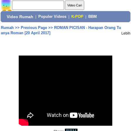
Video Rumah
|
Populer Videos
|
K-POP
|
BBM
Rumah
>>
Previous Page
>>
ROMAN PICISAN - Harapan Orang Tu
anya Roman [20 April 2017]
Lebih