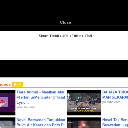
Close
6
Share:
Email
•
URL
•
Editor
•
HTML
Videos
Tiara Andini - Maafkan Aku
BAHAYA TUKA
#TerlanjurMencinta (Official
MAN SEKARA
Lyric...
youtube.com
youtube.com
Novel Baswedan Tunjukkan
Novel Tak Ber
Bukti Air Keras dan Foto P
Baswedan: Le