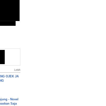
Lebih
NG OJEK JA
NG
ujung - Novel
paskan Saja