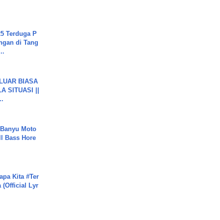
5 Terduga P
ngan di Tang
..
 LUAR BIASA
 SITUASI ||
..
- Banyu Moto
ll Bass Hore
apa Kita #Ter
(Official Lyr