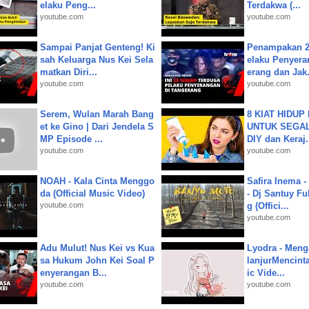
elaku Peng...
Terdakwa (...
youtube.com
youtube.com
Sampai Panjat Genteng! Ki
Penampakan 2
sah Keluarga Nus Kei Sela
elaku Penyera
matkan Diri...
erang dan Jak.
youtube.com
youtube.com
Serem, Wulan Marah Bang
8 KIAT HIDUP
et ke Gino | Dari Jendela S
UNTUK SEGALA
MP Episode ...
DIY dan Keraj.
youtube.com
youtube.com
NOAH - Kala Cinta Menggo
Safira Inema 
da (Official Music Video)
- Dj Santuy Fu
youtube.com
g (Offici...
youtube.com
Adu Mulut! Nus Kei vs Kua
Lyodra - Meng
sa Hukum John Kei Soal P
lanjurMencinta 
enyerangan B...
ic Vide...
youtube.com
youtube.com