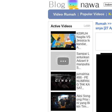
Video Rumah
|
Populer Videos
|
K
Rumah
>
Active Videos
Lebih
snya [27 A
KISRUH
Nagita VS
Jessica Is
kandar,
A...
Sampai L
antunkan
Adzan! Ir
manputra
S...
jurnalrisa
#86 - PE
NUMPAN
G TAK KA
SAT...
Aksi Song
ong Pria i
ni yang Bi
kin Tim...