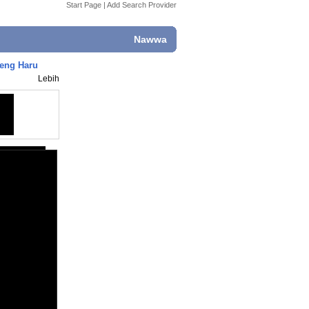
Start Page
|
Add Search Provider
Nawwa
eng Haru
Lebih