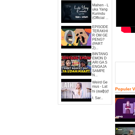
Mahen - L
uka Yang
Kurindu
(Official ...
EPISODE
TERAKHI
R OM GE
PENG?
(PART
2)...
BINTANG
EMON D
ARI GA S
ENGAJA
SAMPE
N...
Weird Ge
nius - Lat
Populer 
hi (ꦭꦛꦶ)(f
t. Sar...