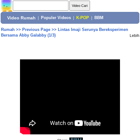
Video Rumah
|
Populer Videos
|
K-POP
|
BBM
Rumah
>>
Previous Page
>>
Lintas Imaji Serunya Bereksperimen
Bersama Abby Galabby (1/3)
Lebih