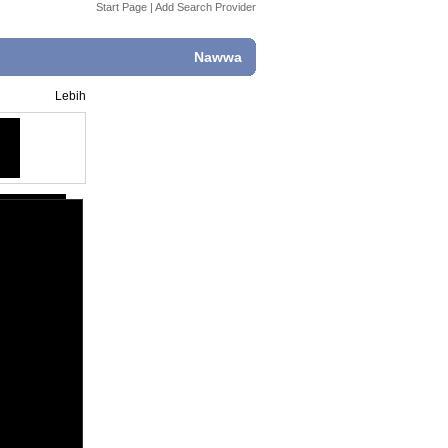
Start Page
|
Add Search Provider
Nawwa
Lebih