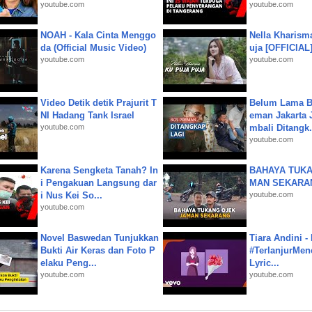
youtube.com
youtube.com
NOAH - Kala Cinta Menggo
Nella Kharism
da (Official Music Video)
uja [OFFICIAL
youtube.com
youtube.com
Video Detik detik Prajurit T
Belum Lama B
NI Hadang Tank Israel
eman Jakarta 
youtube.com
mbali Ditangk.
youtube.com
Karena Sengketa Tanah? In
BAHAYA TUKA
i Pengakuan Langsung dar
MAN SEKARA
i Nus Kei So...
youtube.com
youtube.com
Novel Baswedan Tunjukkan
Tiara Andini -
Bukti Air Keras dan Foto P
#TerlanjurMenc
elaku Peng...
Lyric...
youtube.com
youtube.com