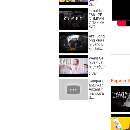
(PART
2)...
jurnalrisa
#86 - PE
NUMPAN
G TAK KA
SAT...
Aksi Song
ong Pria i
ni yang Bi
kin Tim...
Weird Ge
nius - Lat
hi (ꦭꦛꦶ)(f
t. Sar...
Populer 
Sampai L
antunkan
Adzan! Ir
manputra
S...