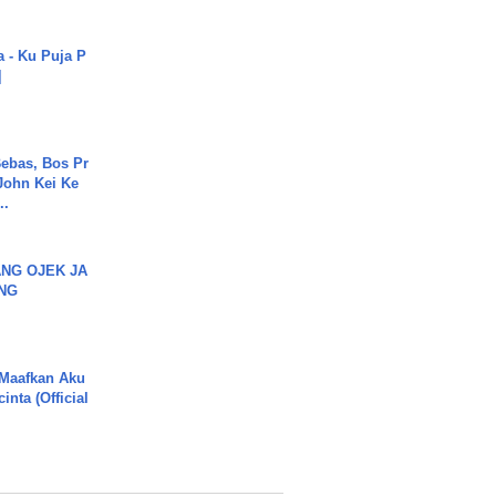
a - Ku Puja P
]
ebas, Bos Pr
John Kei Ke
..
NG OJEK JA
NG
 Maafkan Aku
inta (Official