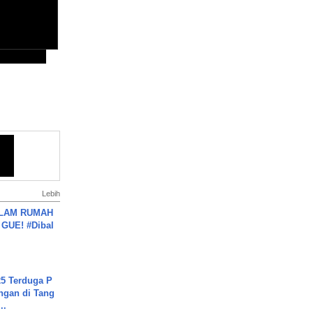
Lebih
DALAM RUMAH
GUE! #Dibal
5 Terduga P
ngan di Tang
..