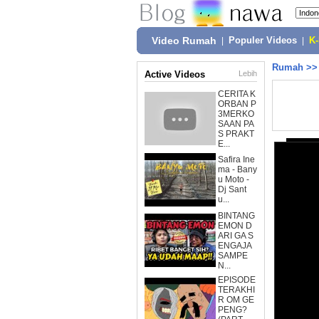
Video Rumah
|
Populer Videos
|
K
Rumah
>
Active Videos
Lebih
CERITA K
ORBAN P
3MERKO
SAAN PA
S PRAKT
E...
Safira Ine
ma - Bany
u Moto -
Dj Sant
u...
BINTANG
EMON D
ARI GA S
ENGAJA
SAMPE
N...
EPISODE
TERAKHI
R OM GE
PENG?