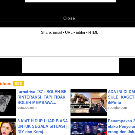
Close
6
Share:
Email
•
URL
•
Editor
•
HTML
Videos
jurnalrisa #87 - BOLEH BE
ADA INI DI 
RINTERAKSI, TAPI TIDAK
SULE! KAGET 
BOLEH MEMBAWA...
ikPintu
youtube.com
youtube.com
8 KIAT HIDUP LUAR BIASA
Penampakan 2
UNTUK SEGALA SITUASI ||
elaku Penyera
DIY dan Keraj...
erang dan Jak.