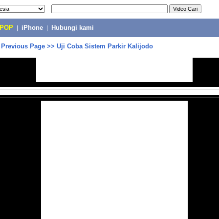
-POP
|
iPhone
|
Hubungi kami
>
Previous Page
>>
Uji Coba Sistem Parkir Kalijodo