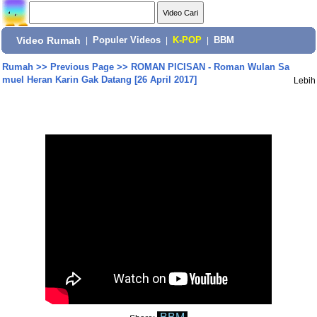
Video Rumah
|
Populer Videos
|
K-POP
|
BBM
Rumah
>>
Previous Page
>>
ROMAN PICISAN - Roman Wulan Sa
muel Heran Karin Gak Datang [26 April 2017]
Lebih