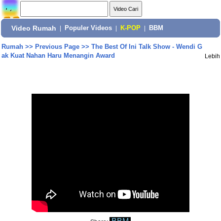
Video Rumah
|
Populer Videos
|
K-POP
|
BBM
Rumah
>>
Previous Page
>>
The Best Of Ini Talk Show - Wendi G
ak Kuat Nahan Haru Menangin Award
Lebih