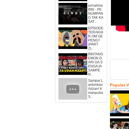
jurnalrisa
#86 - PE
NUMPAN
G TAK KA
SAT...
EPISODE
TERAKHI
R OM GE
PENG?
(PART
2)...
BINTANG
EMON D
ARI GA S
ENGAJA
SAMPE
N...
Sampai L
antunkan
Populer 
Adzan! Ir
manputra
S...