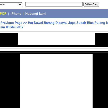
-POP
|
iPhone
|
Hubungi kami
>
Previous Page
>>
Hot News! Barang Dibawa, Jupe Sudah Bisa Pulang 
cam 03 Mei 2017