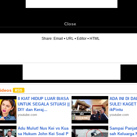
Close
6
Share:
Email
•
URL
•
Editor
•
HTML
Videos
8 KIAT HIDUP LUAR BIASA
ADA INI DI 
UNTUK SEGALA SITUASI ||
SULE! KAGET 
DIY dan Keraj...
ikPintu
youtube.com
youtube.com
Adu Mulut! Nus Kei vs Kua
Sampai Panjat
sa Hukum John Kei Soal P
sah Keluarga 