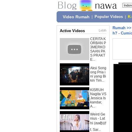
Video Rumah
|
Populer Videos
|
K
Rumah
>
Active Videos
Lebih
h? - Cumi
CERITA K
ORBAN P
3MERKO
SAAN PA
S PRAKT
E...
Aksi Song
ong Pria i
ni yang Bi
kin Tim...
KISRUH
Nagita VS
Jessica Is
kandar,
A...
Weird Ge
nius - Lat
hi (ꦭꦛꦶ)(f
t. Sar...