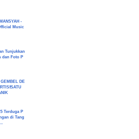
MANSYAH -
ficial Music
an Tunjukkan
s dan Foto P
 GEMBEL DE
RTIS❗SATU
ANIK
5 Terduga P
ngan di Tang
..