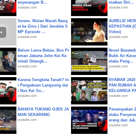
enyerangan B...
matkan Diri...
youtube.com
youtube.com
Serem, Wulan Marah Bang
AURELIE HER
et ke Gino | Dari Jendela S
KEPASTIAN (Of
MP Episode ...
Video)
youtube.com
youtube.com
Belum Lama Bebas, Bos Pr
Novel Baswed
eman Jakarta John Kei Ke
Bukti Air Kera
mbali Ditangk...
elaku Peng...
youtube.com
youtube.com
Karena Sengketa Tanah? In
NYAMAR JADI
i Pengakuan Langsung dar
PAN RUMAH A
i Nus Kei So...
KELUARGA P
youtube.com
youtube.com
BAHAYA TUKANG OJEK JA
Penampakan 2
MAN SEKARANG
elaku Penyera
youtube.com
erang dan Jak.
youtube.com