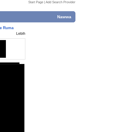
Start Page
|
Add Search Provider
Nawwa
ke Ruma
Lebih