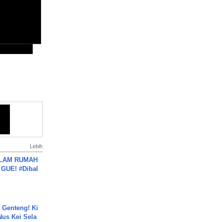
Lebih
DALAM RUMAH
GUE! #Dibal
 Genteng! Ki
Nus Kei Sela