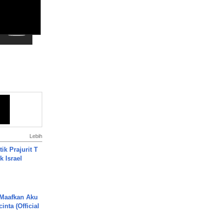
Lebih
ik Prajurit T
 Israel
 Maafkan Aku
inta (Official