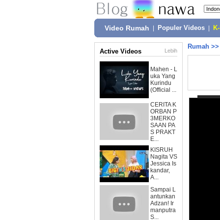
Video Rumah
|
Populer Videos
|
K
Rumah
>
Active Videos
Lebih
Mahen - L
uka Yang
Kurindu
(Official ...
CERITA K
ORBAN P
3MERKO
SAAN PA
S PRAKT
E...
KISRUH
Nagita VS
Jessica Is
kandar,
A...
Sampai L
antunkan
Adzan! Ir
manputra
S...