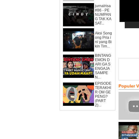
jurnalrisa
#86 - PE
NUMPAN
G TAK KA
SAT...
Aksi Song
ong Pria i
ni yang Bi
kin Tim...
BINTANG
EMON D
ARI GA S
ENGAJA
SAMPE
N...
EPISODE
Populer 
TERAKHI
R OM GE
PENG?
(PART
2)...