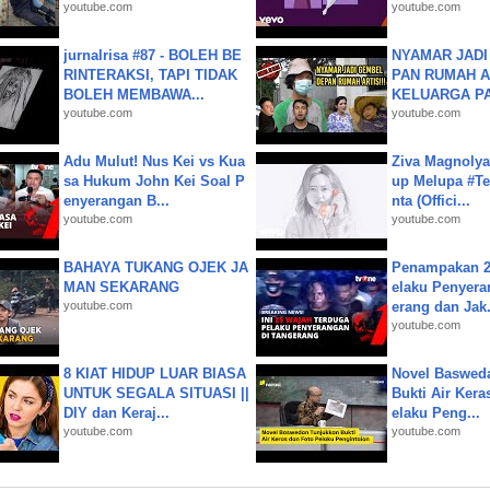
youtube.com
youtube.com
jurnalrisa #87 - BOLEH BE
NYAMAR JADI
RINTERAKSI, TAPI TIDAK
PAN RUMAH A
BOLEH MEMBAWA...
KELUARGA P
youtube.com
youtube.com
Adu Mulut! Nus Kei vs Kua
Ziva Magnolya
sa Hukum John Kei Soal P
up Melupa #Te
enyerangan B...
nta (Offici...
youtube.com
youtube.com
BAHAYA TUKANG OJEK JA
Penampakan 2
MAN SEKARANG
elaku Penyera
youtube.com
erang dan Jak.
youtube.com
8 KIAT HIDUP LUAR BIASA
Novel Baswed
UNTUK SEGALA SITUASI ||
Bukti Air Kera
DIY dan Keraj...
elaku Peng...
youtube.com
youtube.com