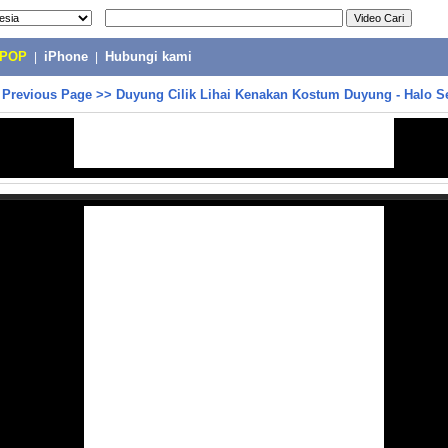
-POP
|
iPhone
|
Hubungi kami
>
Previous Page
>>
Duyung Cilik Lihai Kenakan Kostum Duyung - Halo Se