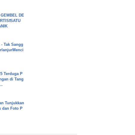
 GEMBEL DE
RTIS❗SATU
ANIK
 - Tak Sangg
rlanjurMenci
5 Terduga P
ngan di Tang
..
an Tunjukkan
s dan Foto P