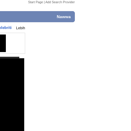
Start Page
|
Add Search Provider
Nawwa
lebriti
Lebih