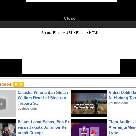
Close
6
Share:
Email
•
URL
•
Editor
•
HTML
Videos
Natasha Wilona dan Stefan
Video Detik det
William Reuni di Sinetron
NI Hadang Tank
Terbaru S...
youtube.com
youtube.com
Belum Lama Bebas, Bos Pr
Tiara Andini -
eman Jakarta John Kei Ke
#TerlanjurMenc
mbali Ditangk...
Lyric...