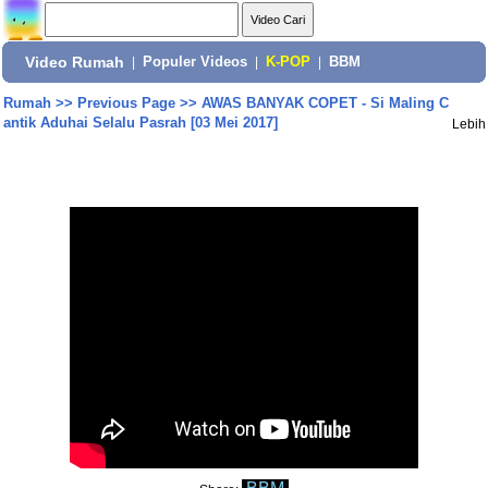
Video Rumah
|
Populer Videos
|
K-POP
|
BBM
Rumah
>>
Previous Page
>>
AWAS BANYAK COPET - Si Maling C
antik Aduhai Selalu Pasrah [03 Mei 2017]
Lebih