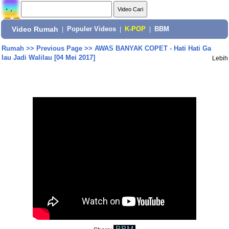
Video Rumah
|
Populer Videos
|
K-POP
|
BBM
Rumah
>>
Previous Page
>>
AWAS BANYAK COPET - Hati Hati Ga
lau Jadi Walilau [04 Mei 2017]
Lebih